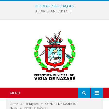
ÚLTIMAS PUBLICAÇÕES:
ALDIR BLANC CICLO II
MENU
»
»
Home
Licitações
CONVITE N° 1/2018-001
»
PMVN
PROJETO BÁSICO