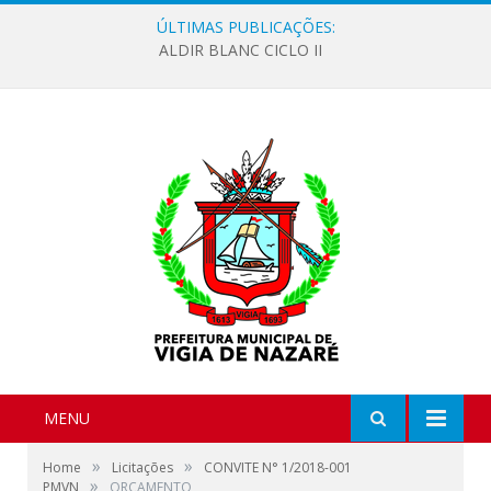
ÚLTIMAS PUBLICAÇÕES:
ALDIR BLANC CICLO II
MENU
»
»
Home
Licitações
CONVITE N° 1/2018-001
»
PMVN
ORÇAMENTO