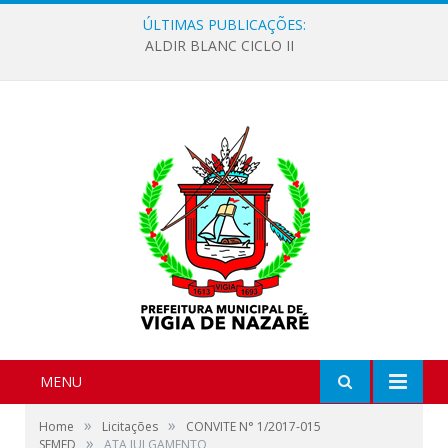
ÚLTIMAS PUBLICAÇÕES:
ALDIR BLANC CICLO II
MENU
»
»
Home
Licitações
CONVITE N° 1/2017-015
»
SEMED
ATA JULGAMENTO