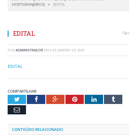
»
HORTIGRANJEIROS)
EDITAL
EDITAL
0
POR
ADMINISTRADOR
EM
6 DE JANEIRO DE 2020
EDITAL
COMPARTILHAR:
Twitter
Facebook
Google+
Pinterest
LinkedIn
Tumblr
Email
CONTEÚDO RELACIONADO