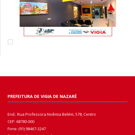
PREFEITURA DE VIGIA DE NAZARÉ
End.: Rua Professora Noêmia Belém, 578, Centro
CEP: 68780-000
Fone: (91) 98467-3247