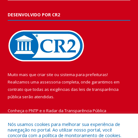
DESENVOLVIDO POR CR2
Muito mais que
criar site
ou
sistema para prefeituras
!
Realizamos uma
assessoria
completa, onde garantimos em
contrato que todas as exigências das
leis de transparência
pública
serão atendidas.
Conheça o
PNTP
e o
Radar da Transparência Pública
Nós usamos cookies para melhorar sua experiência de
navegação no portal. Ao utilizar nosso portal, você
concorda com a política de monitoramento de cookies.