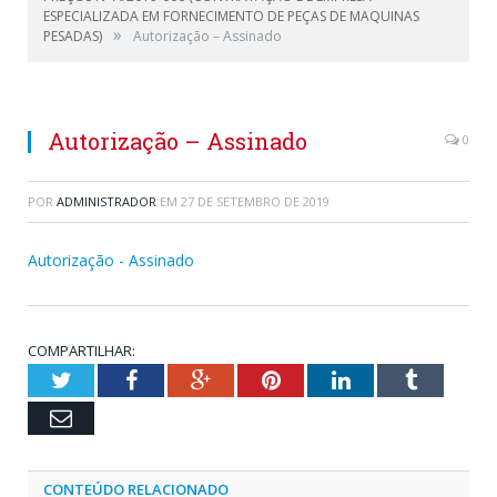
ESPECIALIZADA EM FORNECIMENTO DE PEÇAS DE MAQUINAS
»
PESADAS)
Autorização – Assinado
Autorização – Assinado
0
POR
ADMINISTRADOR
EM
27 DE SETEMBRO DE 2019
Autorização - Assinado
COMPARTILHAR:
Twitter
Facebook
Google+
Pinterest
LinkedIn
Tumblr
Email
CONTEÚDO RELACIONADO