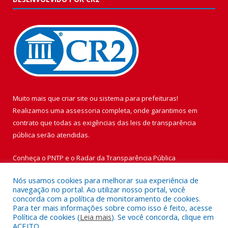
Muito mais que
criar site
ou
sistema para prefeituras
!
Realizamos uma
assessoria
completa, onde garantimos em
contrato que todas as exigências das
leis de transparência
pública
serão atendidas.
Conheça o
PNTP
e o
Radar da Transparência Pública
Nós usamos cookies para melhorar sua experiência de
navegação no portal. Ao utilizar nosso portal, você
concorda com a política de monitoramento de cookies.
Para ter mais informações sobre como isso é feito, acesse
Todos os direitos reservados a Prefeitura Municipal de Vigia de
Política de cookies (
Leia mais
). Se você concorda, clique em
Nazaré.
ACEITO.