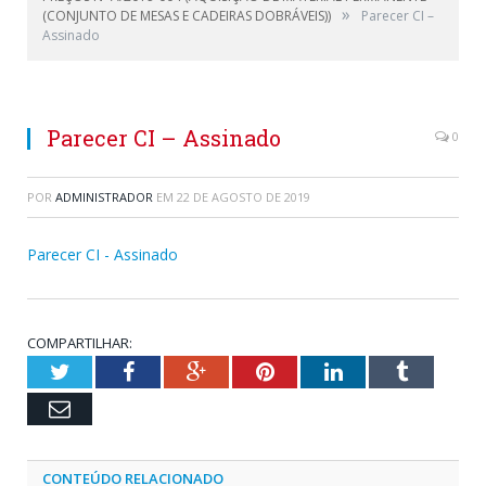
»
(CONJUNTO DE MESAS E CADEIRAS DOBRÁVEIS))
Parecer CI –
Assinado
Parecer CI – Assinado
0
POR
ADMINISTRADOR
EM
22 DE AGOSTO DE 2019
Parecer CI - Assinado
COMPARTILHAR:
Twitter
Facebook
Google+
Pinterest
LinkedIn
Tumblr
Email
CONTEÚDO RELACIONADO