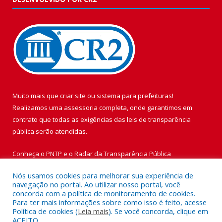
Muito mais que
criar site
ou
sistema para prefeituras
!
Realizamos uma
assessoria
completa, onde garantimos em
contrato que todas as exigências das
leis de transparência
pública
serão atendidas.
Conheça o
PNTP
e o
Radar da Transparência Pública
Nós usamos cookies para melhorar sua experiência de
navegação no portal. Ao utilizar nosso portal, você
concorda com a política de monitoramento de cookies.
Para ter mais informações sobre como isso é feito, acesse
Todos os direitos reservados a Prefeitura Municipal de Vigia de
Política de cookies (
Leia mais
). Se você concorda, clique em
Nazaré.
ACEITO.