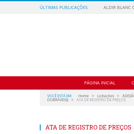
ÚLTIMAS PUBLICAÇÕES:
ALDIR BLANC C
PÁGINA INICIAL
O
»
»
VOCÊ ESTÁ EM:
Home
Licitações
ADESÃ
»
DOBRÁVEIS))
ATA DE REGISTRO DE PREÇOS
ATA DE REGISTRO DE PREÇOS