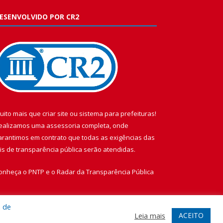
ESENVOLVIDO POR CR2
uito mais que
criar site
ou
sistema para prefeituras
!
ealizamos uma
assessoria
completa, onde
arantimos em contrato que todas as exigências das
eis de transparência pública
serão atendidas.
onheça o
PNTP
e o
Radar da Transparência Pública
a de
ACEITO
Leia mais