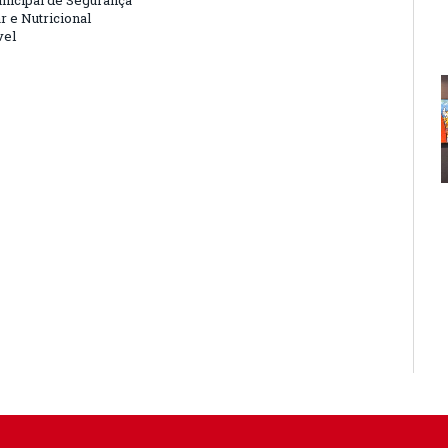
nicipal de Segurança
r e Nutricional
vel