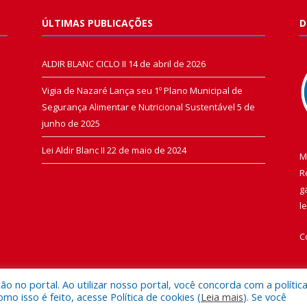
ÚLTIMAS PUBLICAÇÕES
D
ALDIR BLANC CICLO II
14 de abril de 2026
Vigia de Nazaré Lança seu 1º Plano Municipal de
Segurança Alimentar e Nutricional Sustentável
5 de
junho de 2025
Lei Aldir Blanc II
22 de maio de 2024
M
R
g
l
C
 no portal. Ao utilizar nosso portal, você concorda com a polític
 isso é feito, acesse Política de cookies (
Leia mais
). Se você