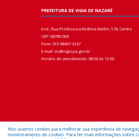
PREFEITURA DE VIGIA DE NAZARÉ
End.: Rua Professora Noêmia Belém, 578, Centro
CEP: 68780-000
Fone: (91) 98467-3247
E-mail: sic@vigia.pa.gov.br
Horário de atendimento: 08:00 às 13:00
Nós usamos cookies para melhorar sua experiência de navegação
monitoramento de cookies. Para ter mais informações sobre como