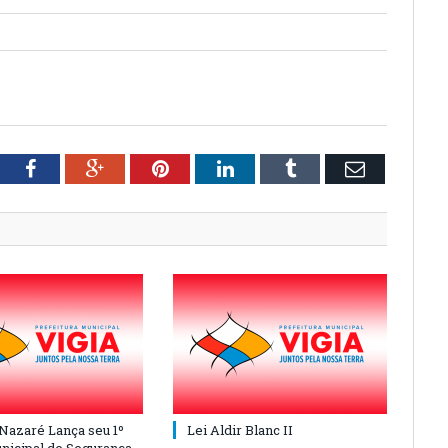
tter
Facebook
Google+
Pinterest
LinkedIn
Tumblr
Email
 Nazaré Lança seu 1º
Lei Aldir Blanc II