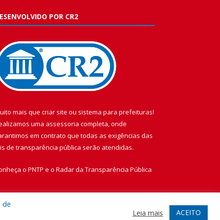
ESENVOLVIDO POR CR2
uito mais que
criar site
ou
sistema para prefeituras
!
ealizamos uma
assessoria
completa, onde
arantimos em contrato que todas as exigências das
eis de transparência pública
serão atendidas.
onheça o
PNTP
e o
Radar da Transparência Pública
a de
ACEITO
Leia mais