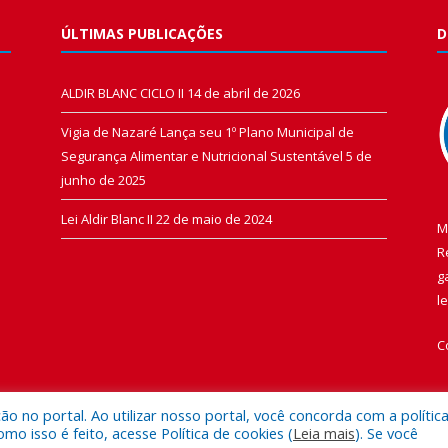
ÚLTIMAS PUBLICAÇÕES
D
ALDIR BLANC CICLO II
14 de abril de 2026
Vigia de Nazaré Lança seu 1º Plano Municipal de
Segurança Alimentar e Nutricional Sustentável
5 de
junho de 2025
Lei Aldir Blanc II
22 de maio de 2024
M
R
g
l
C
 no portal. Ao utilizar nosso portal, você concorda com a polític
 isso é feito, acesse Política de cookies (
Leia mais
). Se você