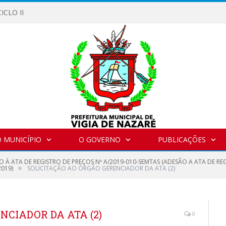
ICLO II
 MUNICÍPIO
O GOVERNO
PUBLICAÇÕES
 À ATA DE REGISTRO DE PREÇOS Nº A/2019-010-SEMTAS (ADESÃO A ATA DE RE
»
2019)
SOLICITAÇÃO AO ÓRGÃO GERENCIADOR DA ATA (2)
NCIADOR DA ATA (2)
0