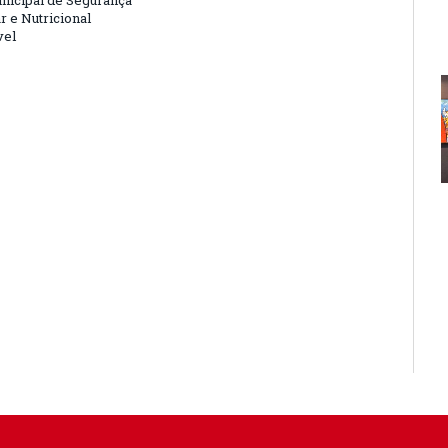
nicipal de Segurança
r e Nutricional
vel