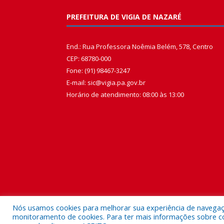
PREFEITURA DE VIGIA DE NAZARÉ
End.: Rua Professora Noêmia Belém, 578, Centro
CEP: 68780-000
Fone: (91) 98467-3247
E-mail: sic@vigia.pa.gov.br
Horário de atendimento: 08:00 às 13:00
Nós usamos cookies para melhorar sua experiência de navegação
monitoramento de cookies. Para ter mais informações sobre como