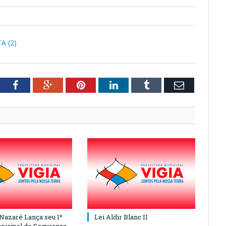
A (2)
tter
Facebook
Google+
Pinterest
LinkedIn
Tumblr
Email
 Nazaré Lança seu 1º
Lei Aldir Blanc II