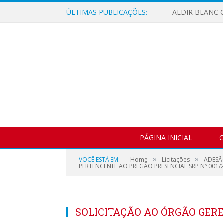
ÚLTIMAS PUBLICAÇÕES:
ALDIR BLANC C
PÁGINA INICIAL
O
»
»
VOCÊ ESTÁ EM:
Home
Licitações
ADESÃO
PERTENCENTE AO PREGÃO PRESENCIAL SRP Nº 001/
SOLICITAÇÃO AO ÓRGÃO GERE