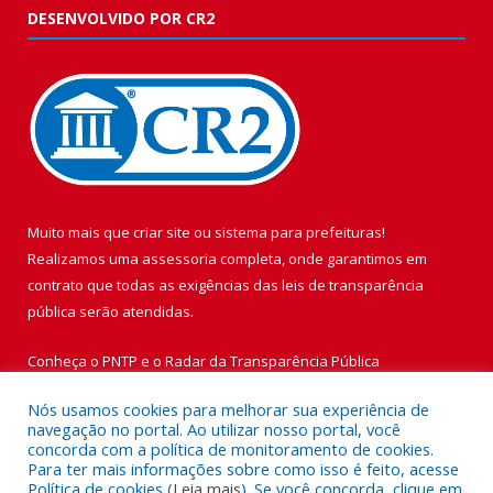
DESENVOLVIDO POR CR2
Muito mais que
criar site
ou
sistema para prefeituras
!
Realizamos uma
assessoria
completa, onde garantimos em
contrato que todas as exigências das
leis de transparência
pública
serão atendidas.
Conheça o
PNTP
e o
Radar da Transparência Pública
Nós usamos cookies para melhorar sua experiência de
navegação no portal. Ao utilizar nosso portal, você
concorda com a política de monitoramento de cookies.
Para ter mais informações sobre como isso é feito, acesse
Todos os direitos reservados a Prefeitura Municipal de Vigia de
Política de cookies (
Leia mais
). Se você concorda, clique em