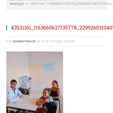
»
municipal
43531161_1163665637135778_2299260310407610368_n
43531161_1163665637135778_22992603104
POR
ADMINISTRADOR
EM
10 DE OUTUBRO DE 2018