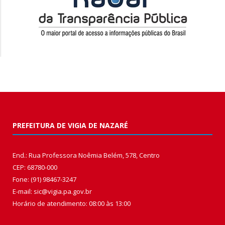
PREFEITURA DE VIGIA DE NAZARÉ
End.: Rua Professora Noêmia Belém, 578, Centro
CEP: 68780-000
Fone: (91) 98467-3247
E-mail: sic@vigia.pa.gov.br
Horário de atendimento: 08:00 às 13:00