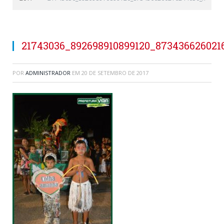
21743036_892698910899120_873436626021
POR
ADMINISTRADOR
EM
20 DE SETEMBRO DE 2017