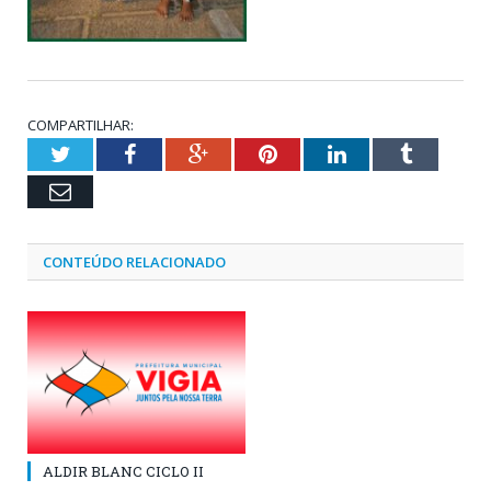
COMPARTILHAR:
Twitter
Facebook
Google+
Pinterest
LinkedIn
Tumblr
Email
CONTEÚDO RELACIONADO
ALDIR BLANC CICLO II