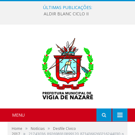
ÚLTIMAS PUBLICAÇÕES:
ALDIR BLANC CICLO II
MENU
»
»
Home
Notícias
Desfile Cívico
»
2017
21743036_892698910899120_8734366260216244030_n