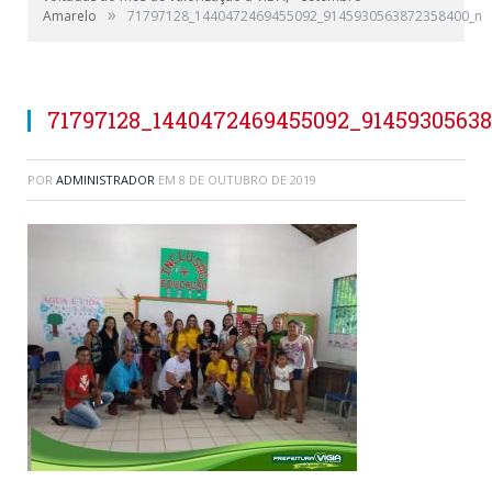
»
Amarelo
71797128_1440472469455092_9145930563872358400_n
71797128_1440472469455092_9145930563
POR
ADMINISTRADOR
EM
8 DE OUTUBRO DE 2019