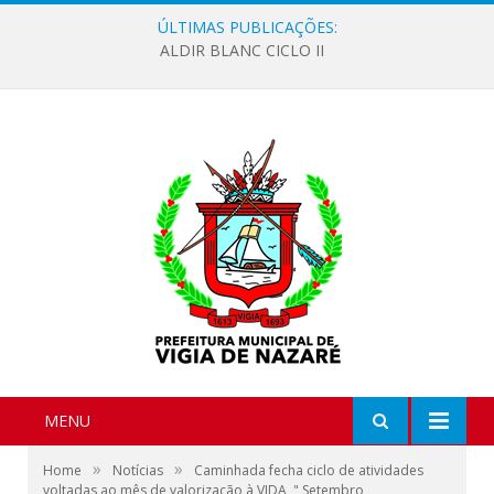
ÚLTIMAS PUBLICAÇÕES:
ALDIR BLANC CICLO II
MENU
»
»
Home
Notícias
Caminhada fecha ciclo de atividades
voltadas ao mês de valorização à VIDA, " Setembro