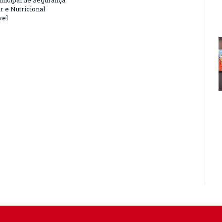
nicipal de Segurança
r e Nutricional
vel