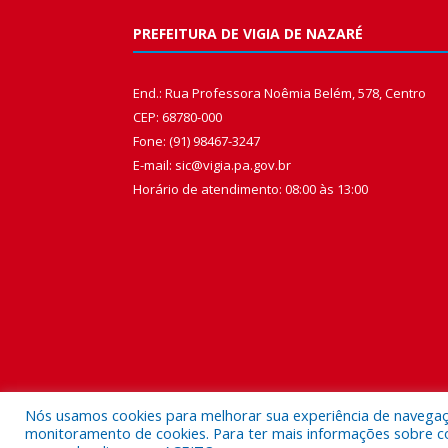
PREFEITURA DE VIGIA DE NAZARÉ
End.: Rua Professora Noêmia Belém, 578, Centro
CEP: 68780-000
Fone: (91) 98467-3247
E-mail: sic@vigia.pa.gov.br
Horário de atendimento: 08:00 às 13:00
Nós usamos cookies para melhorar sua experiência de navegação
monitoramento de cookies. Para ter mais informações sobre como