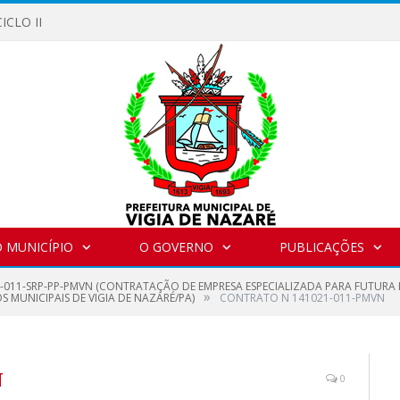
ICLO II
 MUNICÍPIO
O GOVERNO
PUBLICAÇÕES
1-011-SRP-PP-PMVN (CONTRATAÇÃO DE EMPRESA ESPECIALIZADA PARA FUTURA 
»
 MUNICIPAIS DE VIGIA DE NAZARÉ/PA)
CONTRATO N 141021-011-PMVN
N
0