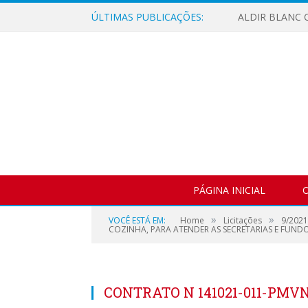
ÚLTIMAS PUBLICAÇÕES:
ALDIR BLANC C
PÁGINA INICIAL
O
»
»
VOCÊ ESTÁ EM:
Home
Licitações
9/202
COZINHA, PARA ATENDER AS SECRETARIAS E FUNDOS
CONTRATO N 141021-011-PMV