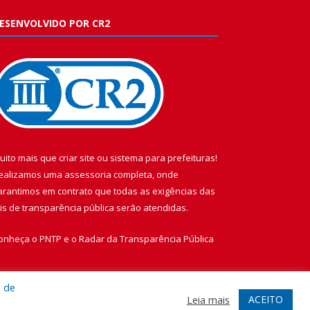
ESENVOLVIDO POR CR2
uito mais que
criar site
ou
sistema para prefeituras
!
ealizamos uma
assessoria
completa, onde
arantimos em contrato que todas as exigências das
eis de transparência pública
serão atendidas.
onheça o
PNTP
e o
Radar da Transparência Pública
a de
ACEITO
Leia mais