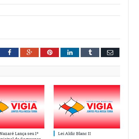
tter
Facebook
Google+
Pinterest
LinkedIn
Tumblr
Email
 Nazaré Lança seu 1º
Lei Aldir Blanc II