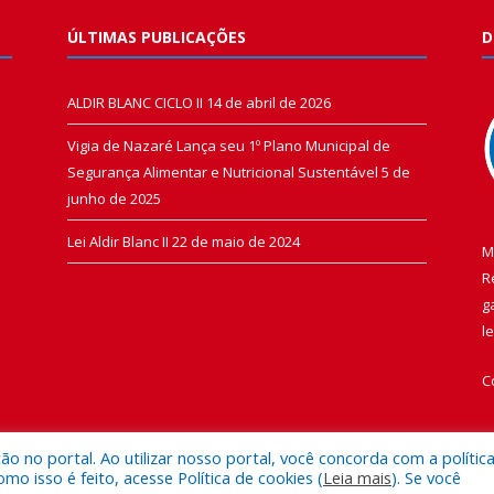
ÚLTIMAS PUBLICAÇÕES
D
ALDIR BLANC CICLO II
14 de abril de 2026
Vigia de Nazaré Lança seu 1º Plano Municipal de
Segurança Alimentar e Nutricional Sustentável
5 de
junho de 2025
Lei Aldir Blanc II
22 de maio de 2024
M
R
g
l
C
 no portal. Ao utilizar nosso portal, você concorda com a polític
 isso é feito, acesse Política de cookies (
Leia mais
). Se você