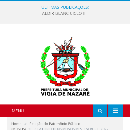
ÚLTIMAS PUBLICAÇÕES:
ALDIR BLANC CICLO II
MENU
»
Home
Relação do Patrimônio Público
»
(MÓVEIS)
RELATORIO BENS MOVEIS MES FEVEREIRO 2022