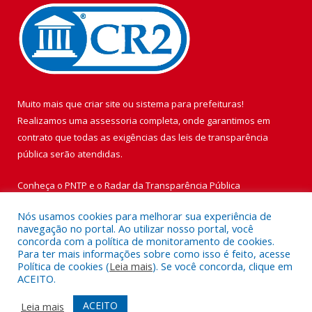
Muito mais que
criar site
ou
sistema para prefeituras
!
Realizamos uma
assessoria
completa, onde garantimos em
contrato que todas as exigências das
leis de transparência
pública
serão atendidas.
Conheça o
PNTP
e o
Radar da Transparência Pública
Nós usamos cookies para melhorar sua experiência de
navegação no portal. Ao utilizar nosso portal, você
concorda com a política de monitoramento de cookies.
Para ter mais informações sobre como isso é feito, acesse
Todos os direitos reservados a Prefeitura Municipal de Vigia de
Política de cookies (
Leia mais
). Se você concorda, clique em
Nazaré.
ACEITO.
Mapa do Site
Acessar Área Administrativa
ACEITO
Leia mais