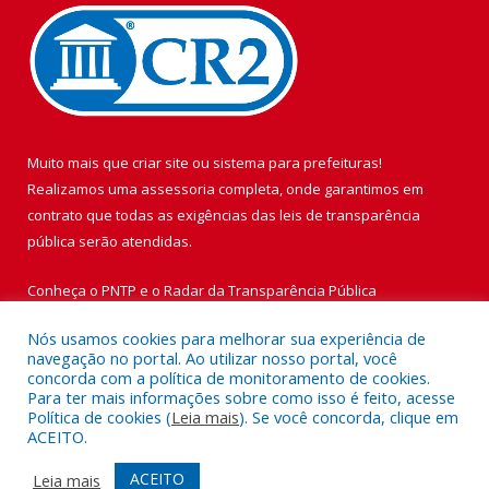
Muito mais que
criar site
ou
sistema para prefeituras
!
Realizamos uma
assessoria
completa, onde garantimos em
contrato que todas as exigências das
leis de transparência
pública
serão atendidas.
Conheça o
PNTP
e o
Radar da Transparência Pública
Nós usamos cookies para melhorar sua experiência de
navegação no portal. Ao utilizar nosso portal, você
concorda com a política de monitoramento de cookies.
Para ter mais informações sobre como isso é feito, acesse
Todos os direitos reservados a Prefeitura Municipal de Vigia de
Política de cookies (
Leia mais
). Se você concorda, clique em
Nazaré.
ACEITO.
Mapa do Site
Acessar Área Administrativa
ACEITO
Leia mais