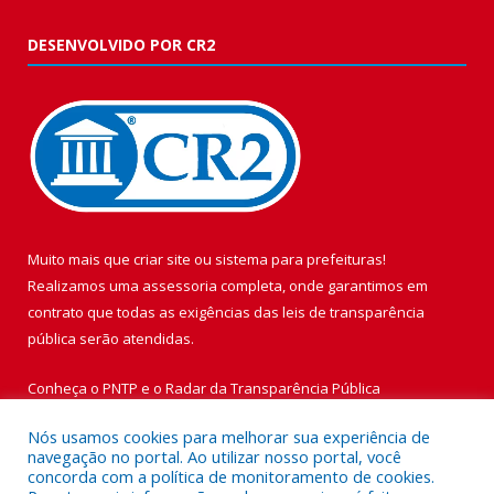
DESENVOLVIDO POR CR2
Muito mais que
criar site
ou
sistema para prefeituras
!
Realizamos uma
assessoria
completa, onde garantimos em
contrato que todas as exigências das
leis de transparência
pública
serão atendidas.
Conheça o
PNTP
e o
Radar da Transparência Pública
Nós usamos cookies para melhorar sua experiência de
navegação no portal. Ao utilizar nosso portal, você
concorda com a política de monitoramento de cookies.