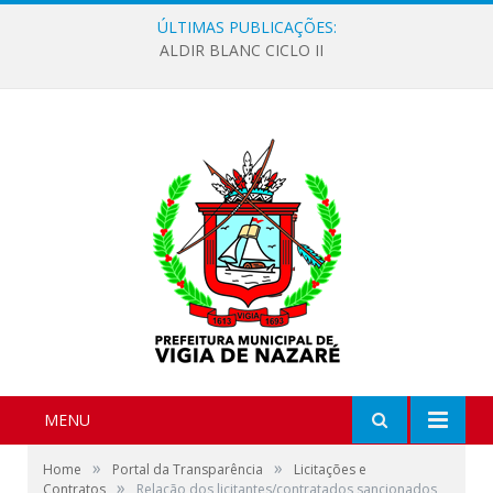
ÚLTIMAS PUBLICAÇÕES:
ALDIR BLANC CICLO II
MENU
»
»
Home
Portal da Transparência
Licitações e
»
Contratos
Relação dos licitantes/contratados sancionados