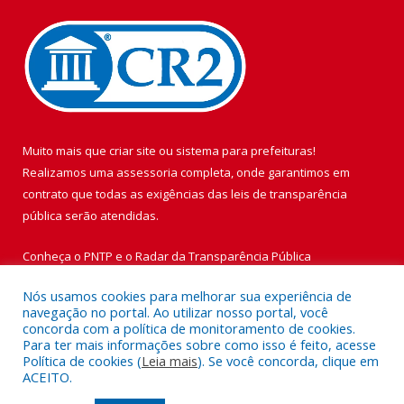
Muito mais que
criar site
ou
sistema para prefeituras
!
Realizamos uma
assessoria
completa, onde garantimos em
contrato que todas as exigências das
leis de transparência
pública
serão atendidas.
Conheça o
PNTP
e o
Radar da Transparência Pública
Nós usamos cookies para melhorar sua experiência de
navegação no portal. Ao utilizar nosso portal, você
concorda com a política de monitoramento de cookies.
Para ter mais informações sobre como isso é feito, acesse
Todos os direitos reservados a Prefeitura Municipal de Vigia de
Política de cookies (
Leia mais
). Se você concorda, clique em
Nazaré.
ACEITO.