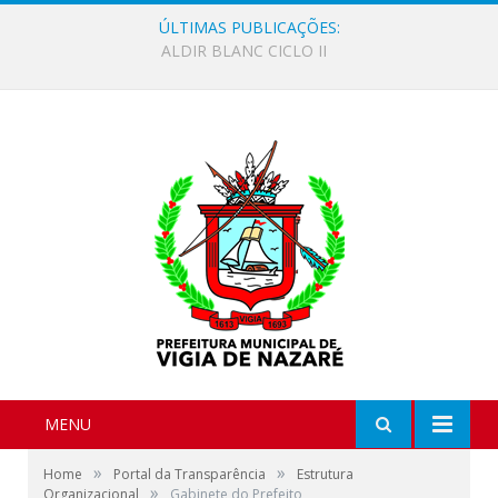
ÚLTIMAS PUBLICAÇÕES:
Vigia de Nazaré Lança seu 1º Plano Municipal de Segurança Alimentar e Nutricional Sustentável
MENU
»
»
Home
Portal da Transparência
Estrutura
»
Organizacional
Gabinete do Prefeito