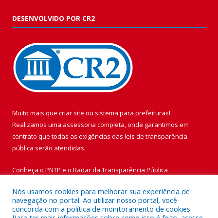
DESENVOLVIDO POR CR2
Muito mais que
criar site
ou
sistema para prefeituras
!
Realizamos uma
assessoria
completa, onde garantimos em
contrato que todas as exigências das
leis de transparência
pública
serão atendidas.
Conheça o
PNTP
e o
Radar da Transparência Pública
Nós usamos cookies para melhorar sua experiência de
navegação no portal. Ao utilizar nosso portal, você
concorda com a política de monitoramento de cookies.
Para ter mais informações sobre como isso é feito, acesse