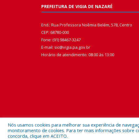
PREFEITURA DE VIGIA DE NAZARÉ
End.: Rua Professora Noêmia Belém, 578, Centro
CEP: 68780-000
Fone: (91) 98467-3247
E-mail: sic@vigia.pa.gov.br
Horário de atendimento: 08:00 às 13:00
Nós usamos cookies para melhorar sua experiência de navegação
monitoramento de cookies. Para ter mais informações sobre como
concorda, clique em ACEITO.
Todos os direitos reservados a Prefeitura Municipal