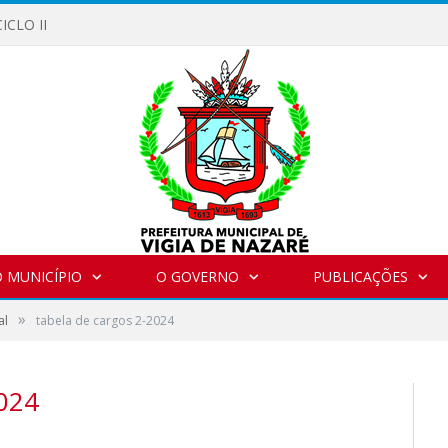
ICLO II
 MUNICÍPIO
O GOVERNO
PUBLICAÇÕES
»
al
tabela de cargos 2-2024
024