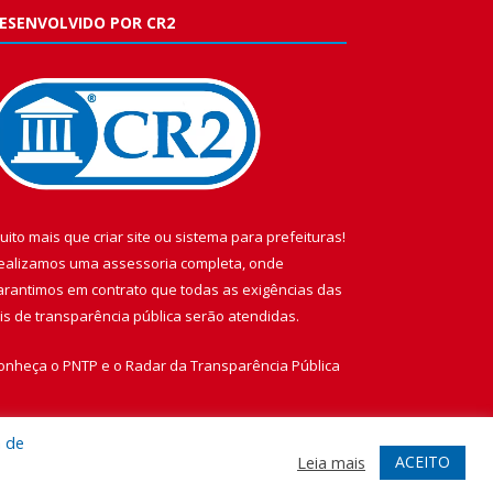
ESENVOLVIDO POR CR2
uito mais que
criar site
ou
sistema para prefeituras
!
ealizamos uma
assessoria
completa, onde
arantimos em contrato que todas as exigências das
eis de transparência pública
serão atendidas.
onheça o
PNTP
e o
Radar da Transparência Pública
a de
ACEITO
Leia mais
te
Acessar Área Administrativa
Acessar Webmail