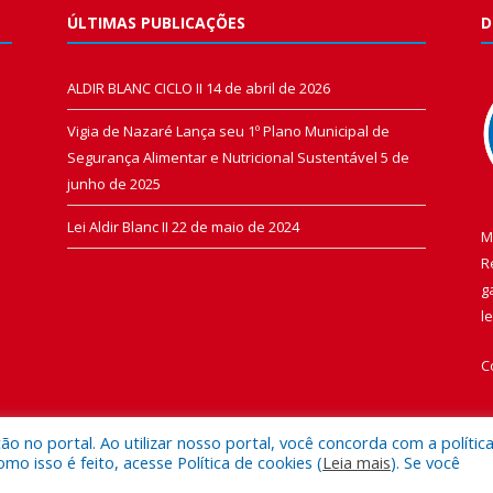
ÚLTIMAS PUBLICAÇÕES
D
ALDIR BLANC CICLO II
14 de abril de 2026
Vigia de Nazaré Lança seu 1º Plano Municipal de
Segurança Alimentar e Nutricional Sustentável
5 de
junho de 2025
Lei Aldir Blanc II
22 de maio de 2024
M
R
g
l
C
 no portal. Ao utilizar nosso portal, você concorda com a polític
 isso é feito, acesse Política de cookies (
Leia mais
). Se você
 de Vigia de Nazaré.
Mapa do Si