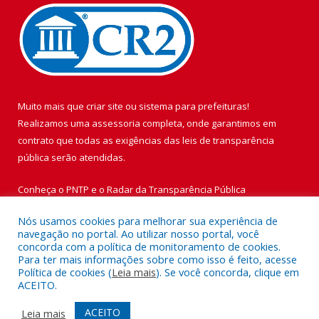
Muito mais que
criar site
ou
sistema para prefeituras
!
Realizamos uma
assessoria
completa, onde garantimos em
contrato que todas as exigências das
leis de transparência
pública
serão atendidas.
Conheça o
PNTP
e o
Radar da Transparência Pública
Nós usamos cookies para melhorar sua experiência de
navegação no portal. Ao utilizar nosso portal, você
concorda com a política de monitoramento de cookies.
Para ter mais informações sobre como isso é feito, acesse
Todos os direitos reservados a Prefeitura Municipal de Vigia de
Política de cookies (
Leia mais
). Se você concorda, clique em
Nazaré.
ACEITO.
Mapa do Site
Acessar Área Administrativa
ACEITO
Leia mais