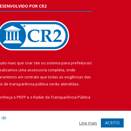
ESENVOLVIDO POR CR2
uito mais que
criar site
ou
sistema para prefeituras
!
ealizamos uma
assessoria
completa, onde
arantimos em contrato que todas as exigências das
eis de transparência pública
serão atendidas.
onheça o
PNTP
e o
Radar da Transparência Pública
a de
ACEITO
Leia mais
te
Acessar Área Administrativa
Acessar Webmail