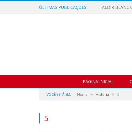
ÚLTIMAS PUBLICAÇÕES:
ALDIR BLANC C
PÁGINA INICIAL
O
»
»
VOCÊ ESTÁ EM:
Home
História
5
5