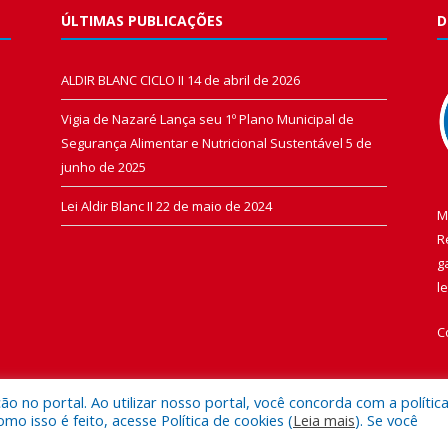
ÚLTIMAS PUBLICAÇÕES
D
ALDIR BLANC CICLO II
14 de abril de 2026
Vigia de Nazaré Lança seu 1º Plano Municipal de
Segurança Alimentar e Nutricional Sustentável
5 de
junho de 2025
Lei Aldir Blanc II
22 de maio de 2024
M
R
g
l
C
 no portal. Ao utilizar nosso portal, você concorda com a polític
 isso é feito, acesse Política de cookies (
Leia mais
). Se você
 de Vigia de Nazaré.
Mapa do Si