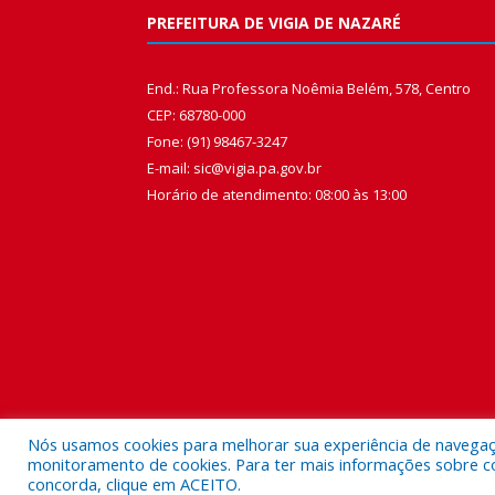
PREFEITURA DE VIGIA DE NAZARÉ
End.: Rua Professora Noêmia Belém, 578, Centro
CEP: 68780-000
Fone: (91) 98467-3247
E-mail: sic@vigia.pa.gov.br
Horário de atendimento: 08:00 às 13:00
Nós usamos cookies para melhorar sua experiência de navegação
monitoramento de cookies. Para ter mais informações sobre como
concorda, clique em ACEITO.
Todos os direitos reservados a Prefeitura Municipal