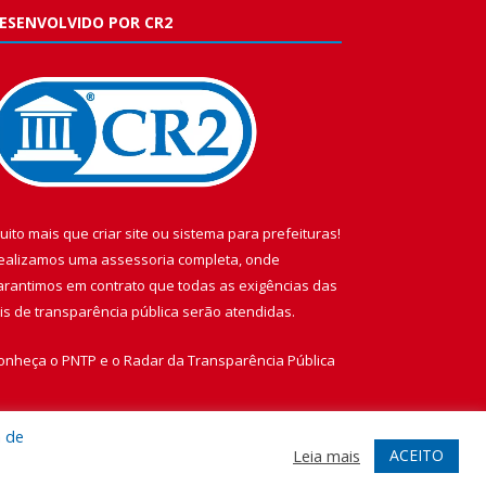
ESENVOLVIDO POR CR2
uito mais que
criar site
ou
sistema para prefeituras
!
ealizamos uma
assessoria
completa, onde
arantimos em contrato que todas as exigências das
eis de transparência pública
serão atendidas.
onheça o
PNTP
e o
Radar da Transparência Pública
a de
ACEITO
Leia mais
te
Acessar Área Administrativa
Acessar Webmail