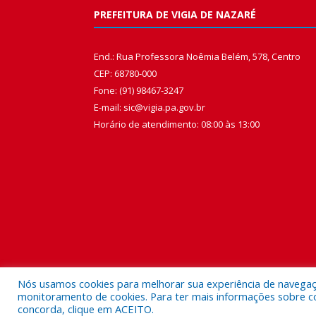
PREFEITURA DE VIGIA DE NAZARÉ
End.: Rua Professora Noêmia Belém, 578, Centro
CEP: 68780-000
Fone: (91) 98467-3247
E-mail: sic@vigia.pa.gov.br
Horário de atendimento: 08:00 às 13:00
Nós usamos cookies para melhorar sua experiência de navegação
monitoramento de cookies. Para ter mais informações sobre como
concorda, clique em ACEITO.
Todos os direitos reservados a Prefeitura Municipal