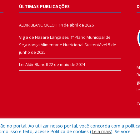
ÚLTIMAS PUBLICAÇÕES
D
ALDIR BLANC CICLO II
14 de abril de 2026
Vigia de Nazaré Lança seu 1º Plano Municipal de
Segurança Alimentar e Nutricional Sustentável
5 de
junho de 2025
Lei Aldir Blanc II
22 de maio de 2024
M
R
g
l
C
 no portal. Ao utilizar nosso portal, você concorda com a polític
 isso é feito, acesse Política de cookies (
Leia mais
). Se você
 de Vigia de Nazaré.
Mapa do Si