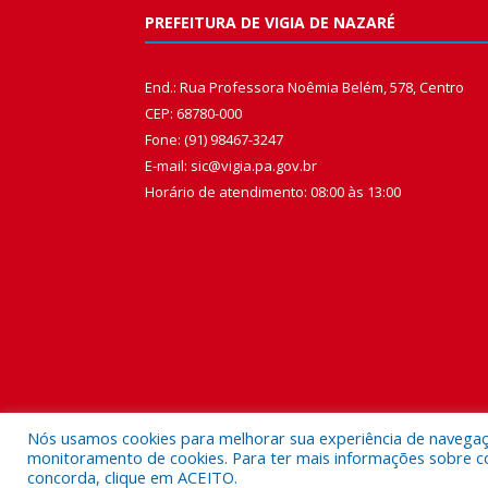
PREFEITURA DE VIGIA DE NAZARÉ
End.: Rua Professora Noêmia Belém, 578, Centro
CEP: 68780-000
Fone: (91) 98467-3247
E-mail: sic@vigia.pa.gov.br
Horário de atendimento: 08:00 às 13:00
Nós usamos cookies para melhorar sua experiência de navegação
monitoramento de cookies. Para ter mais informações sobre como
concorda, clique em ACEITO.
Todos os direitos reservados a Prefeitura Municipal