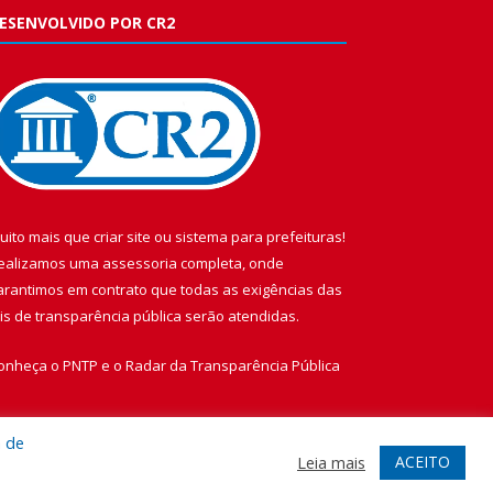
ESENVOLVIDO POR CR2
uito mais que
criar site
ou
sistema para prefeituras
!
ealizamos uma
assessoria
completa, onde
arantimos em contrato que todas as exigências das
eis de transparência pública
serão atendidas.
onheça o
PNTP
e o
Radar da Transparência Pública
a de
ACEITO
Leia mais
te
Acessar Área Administrativa
Acessar Webmail