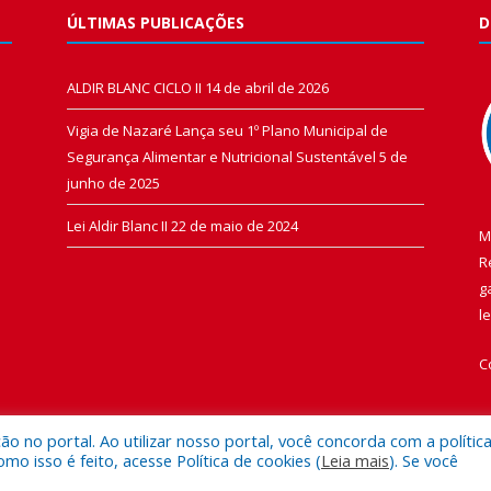
ÚLTIMAS PUBLICAÇÕES
D
ALDIR BLANC CICLO II
14 de abril de 2026
Vigia de Nazaré Lança seu 1º Plano Municipal de
Segurança Alimentar e Nutricional Sustentável
5 de
junho de 2025
Lei Aldir Blanc II
22 de maio de 2024
M
R
g
l
C
 no portal. Ao utilizar nosso portal, você concorda com a polític
 isso é feito, acesse Política de cookies (
Leia mais
). Se você
 de Vigia de Nazaré.
Mapa do Si