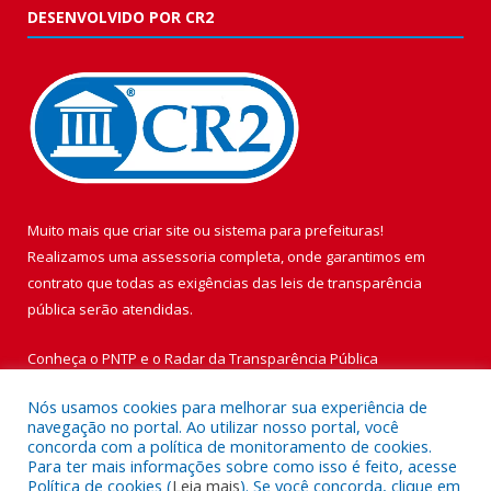
DESENVOLVIDO POR CR2
Muito mais que
criar site
ou
sistema para prefeituras
!
Realizamos uma
assessoria
completa, onde garantimos em
contrato que todas as exigências das
leis de transparência
pública
serão atendidas.
Conheça o
PNTP
e o
Radar da Transparência Pública
Nós usamos cookies para melhorar sua experiência de
navegação no portal. Ao utilizar nosso portal, você
concorda com a política de monitoramento de cookies.
Para ter mais informações sobre como isso é feito, acesse
Todos os direitos reservados a Prefeitura Municipal de Vigia de
Política de cookies (
Leia mais
). Se você concorda, clique em