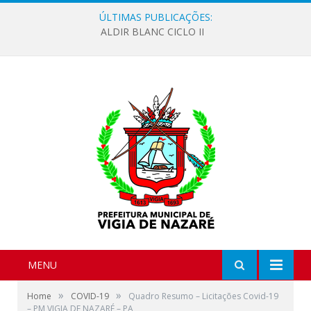
ÚLTIMAS PUBLICAÇÕES:
ALDIR BLANC CICLO II
MENU
»
»
Home
COVID-19
Quadro Resumo – Licitações Covid-19
– PM VIGIA DE NAZARÉ – PA