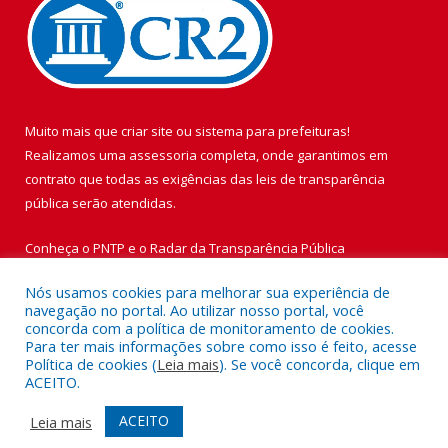
Muito mais que
criar site
ou
sistema para prefeituras
!
Realizamos uma
assessoria
completa, onde garantimos em
contrato que todas as exigências das
leis de transparência
pública
serão atendidas.
Conheça o
PNTP
e o
Radar da Transparência Pública
Nós usamos cookies para melhorar sua experiência de
navegação no portal. Ao utilizar nosso portal, você
concorda com a política de monitoramento de cookies.
Para ter mais informações sobre como isso é feito, acesse
Todos os direitos reservados a Prefeitura Municipal de Vigia de
Política de cookies (
Leia mais
). Se você concorda, clique em
Nazaré.
ACEITO.
Mapa do Site
Acessar Área Administrativa
ACEITO
Leia mais
Acessar Webmail