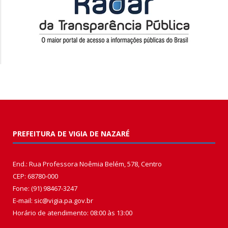
PREFEITURA DE VIGIA DE NAZARÉ
End.: Rua Professora Noêmia Belém, 578, Centro
CEP: 68780-000
Fone: (91) 98467-3247
E-mail: sic@vigia.pa.gov.br
Horário de atendimento: 08:00 às 13:00