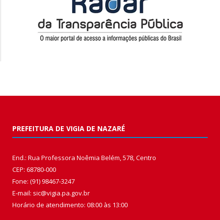
PREFEITURA DE VIGIA DE NAZARÉ
End.: Rua Professora Noêmia Belém, 578, Centro
CEP: 68780-000
Fone: (91) 98467-3247
E-mail: sic@vigia.pa.gov.br
Horário de atendimento: 08:00 às 13:00