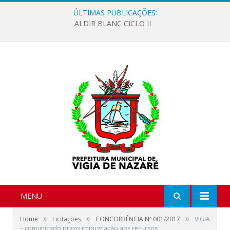
ÚLTIMAS PUBLICAÇÕES:
ALDIR BLANC CICLO II
MENU
»
»
»
Home
Licitações
CONCORRÊNCIA Nº 001/2017
VIGIA
– comunicado prazo impugnação aos recursos